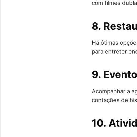
com filmes dubla
8. Resta
Há ótimas opções
para entreter en
9. Evento
Acompanhar a age
contações de his
10. Ativi