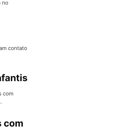
m no
nam contato
fantis
s com
.
s com