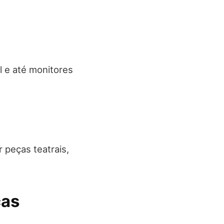
l e até monitores
 peças teatrais,
ças