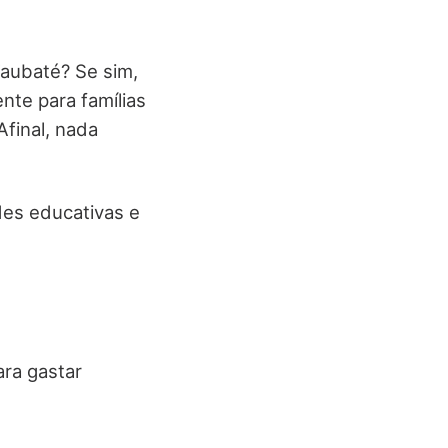
Taubaté? Se sim,
nte para famílias
final, nada
des educativas e
ara gastar