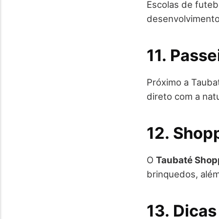
Escolas de futeb
desenvolvimento f
11. Passe
Próximo a Taubat
direto com a nat
12. Shop
O
Taubaté Shop
brinquedos, alé
13. Dica