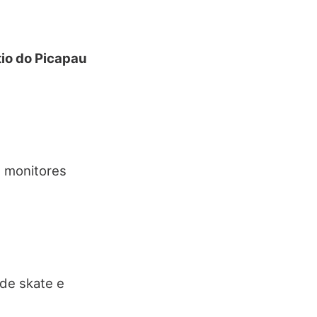
tio do Picapau
m monitores
de skate e